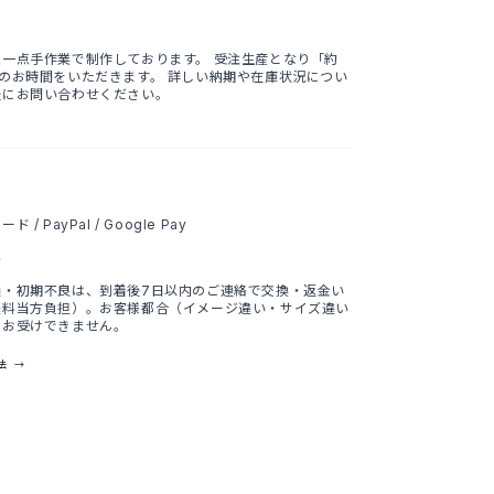
点一点手作業で制作しております。 受注生産となり「約
のお時間をいただきます。 詳しい納期や在庫状況につい
軽にお問い合わせください。
/ PayPal / Google Pay
料
損・初期不良は、到着後7日以内のご連絡で交換・返金い
送料当方負担）。お客様都合（イメージ違い・サイズ違い
はお受けできません。
法 →