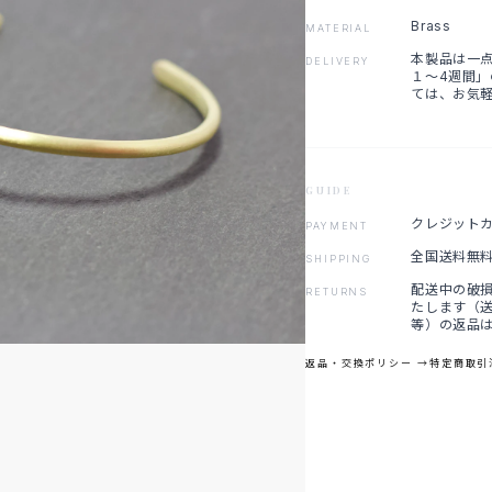
Brass
MATERIAL
本製品は一
DELIVERY
１〜4週間」
ては、お気
GUIDE
クレジットカード 
PAYMENT
全国送料無
SHIPPING
配送中の破
RETURNS
たします（
等）の返品
返品・交換ポリシー →
特定商取引