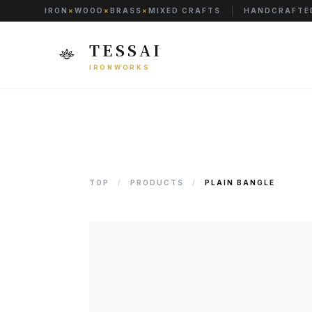
IRON
×
WOOD
×
BRASS
×
MIXED CRAFTS
HANDCRAFTED
TESSAI
IRONWORKS
TOP
/
PRODUCTS
/
PLAIN BANGLE