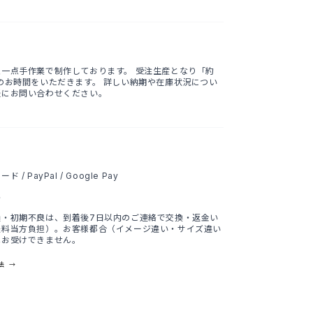
点一点手作業で制作しております。 受注生産となり「約
のお時間をいただきます。 詳しい納期や在庫状況につい
軽にお問い合わせください。
/ PayPal / Google Pay
料
損・初期不良は、到着後7日以内のご連絡で交換・返金い
送料当方負担）。お客様都合（イメージ違い・サイズ違い
はお受けできません。
法 →