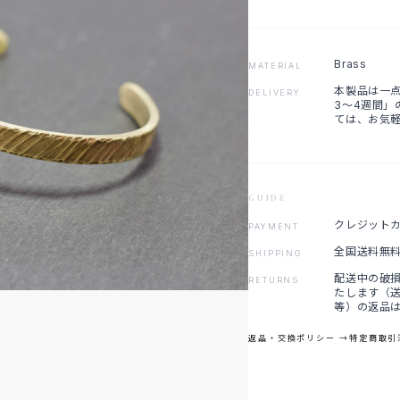
Brass
MATERIAL
本製品は一
DELIVERY
3〜4週間」
ては、お気
GUIDE
クレジットカード 
PAYMENT
全国送料無
SHIPPING
配送中の破
RETURNS
たします（
等）の返品
返品・交換ポリシー →
特定商取引