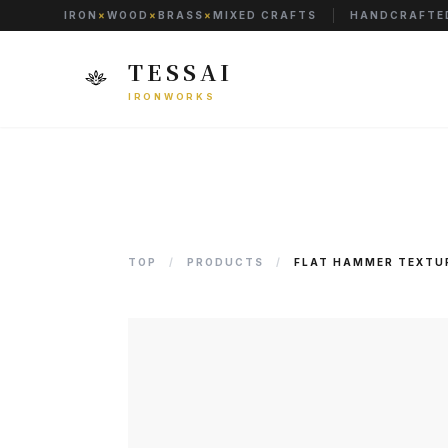
IRON
×
WOOD
×
BRASS
×
MIXED CRAFTS
HANDCRAFTED
TESSAI
IRONWORKS
TOP
/
PRODUCTS
/
FLAT HAMMER TEXTU