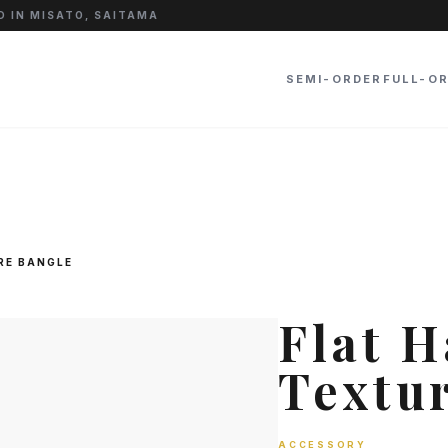
 IN MISATO, SAITAMA
SEMI-ORDER
FULL-O
RE BANGLE
Flat 
Textu
ACCESSORY