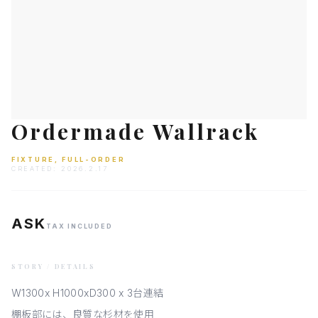
Ordermade Wallrack
FIXTURE, FULL-ORDER
CREATED:
2026.2.17
ASK
TAX INCLUDED
STORY / DETAILS
W1300x H1000xD300 x 3台連結
棚板部には、良質な杉材を使用