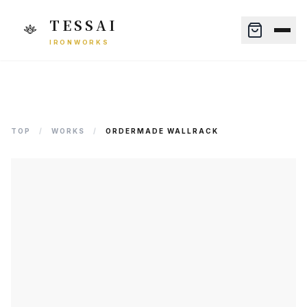
TESSAI
IRONWORKS
TOP
/
WORKS
/
ORDERMADE WALLRACK