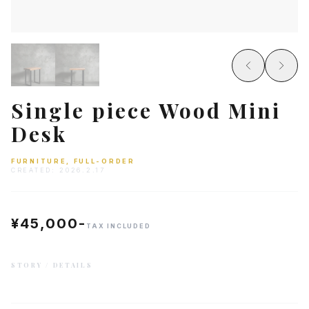
Single piece Wood Mini
Desk
FURNITURE, FULL-ORDER
CREATED:
2026.2.17
¥45,000-
TAX INCLUDED
STORY / DETAILS