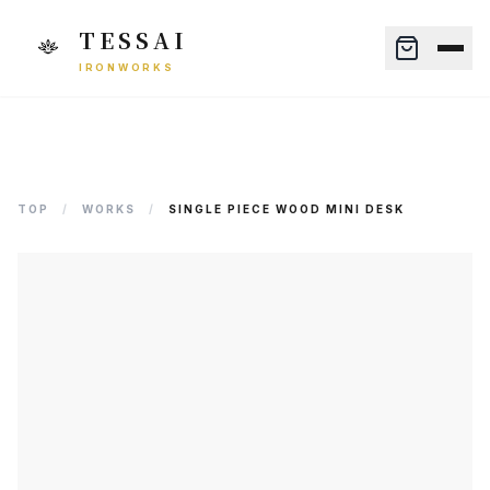
TESSAI
IRONWORKS
TOP
/
WORKS
/
SINGLE PIECE WOOD MINI DESK