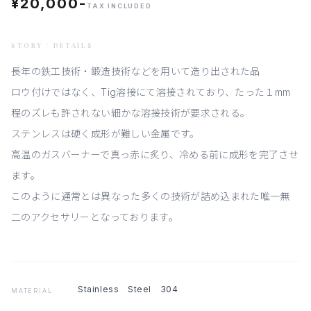
¥20,000-
TAX INCLUDED
STORY / DETAILS
長年の鉄工技術・鍛造技術などを用いて造り出された品
ロウ付けではなく、Tig溶接にて溶接されており、たった１mm
程のズレも許されない細かな溶接技術が要求される。
ステンレスは硬く成形が難しい金属です。
高温のガスバーナーで真っ赤に炙り、冷める前に成形を完了させ
ます。
このように通常とは異なった多くの技術が詰め込まれた唯一無
二のアクセサリーとなっております。
Stainless Steel 304
MATERIAL