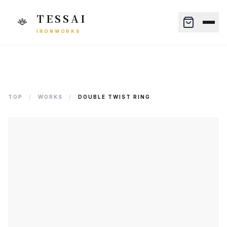
TESSAI
IRONWORKS
TOP
/
WORKS
/
DOUBLE TWIST RING